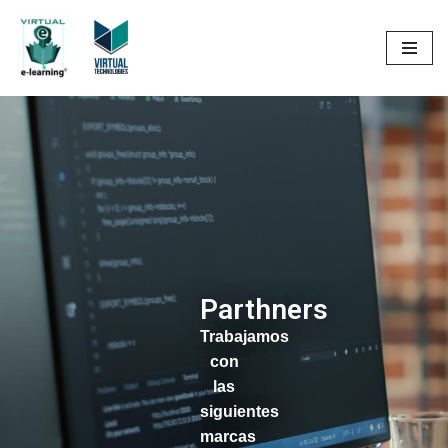
Saltar
al
contenido
Parthners
Trabajamos
con
las
siguientes
marcas